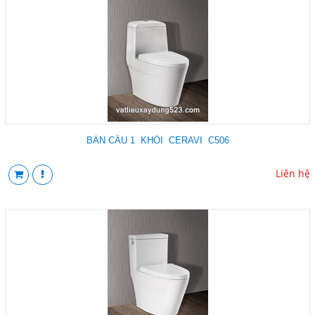
BÀN CẦU 1 KHỐI CERAVI C506
Liên hệ