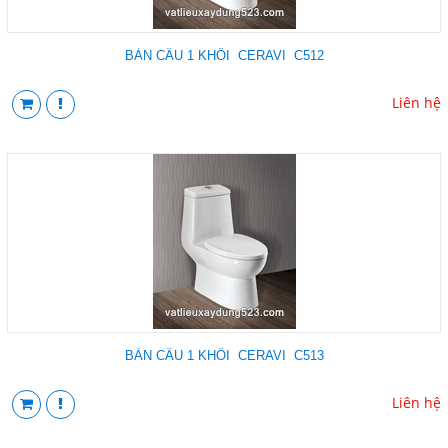
BÀN CẦU 1 KHỐI CERAVI C512
Liên hệ
BÀN CẦU 1 KHỐI CERAVI C513
Liên hệ