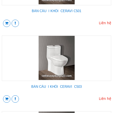
BÀN CẦU I KHỐI CERAVI C501
Liên hệ
BÀN CẦU I KHỐI CERAVI C503
Liên hệ