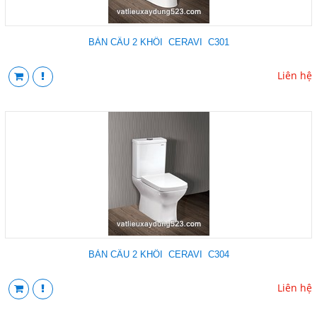
BÀN CẦU 2 KHỐI CERAVI C301
Liên hệ
BÀN CẦU 2 KHỐI CERAVI C304
Liên hệ