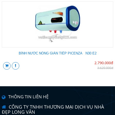
BÌNH NƯỚC NÓNG GIÁN TIẾP PICENZA N30 E2
2.790.000đ
3.620.000đ
THÔNG TIN LIÊN HỆ
CÔNG TY TNHH THƯƠNG MẠI DỊCH VỤ NHÀ
ĐẸP LONG VÂN