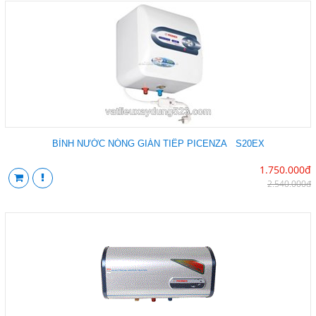
BÌNH NƯỚC NÓNG GIÁN TIẾP PICENZA S20EX
1.750.000đ
2.540.000đ