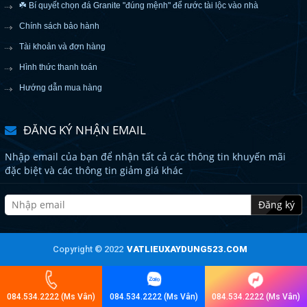
☘️ Bí quyết chọn đá Granite "đúng mệnh" để rước tài lộc vào nhà
Chính sách bảo hành
Tài khoản và đơn hàng
Hình thức thanh toán
Hướng dẫn mua hàng
ĐĂNG KÝ NHẬN EMAIL
Nhập email của bạn để nhận tất cả các thông tin khuyến mãi
đặc biệt và các thông tin giảm giá khác
Đăng ký
Copyright © 2022
VATLIEUXAYDUNG523.COM
084.534.2222 (Ms Vân)
084.534.2222 (Ms Vân)
084.534.2222 (Ms Vân)