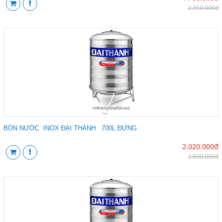
2.350.000đ
BỒN NƯỚC INOX ĐẠI THÀNH 700L ĐỨNG
2.020.000đ
2.890.000đ