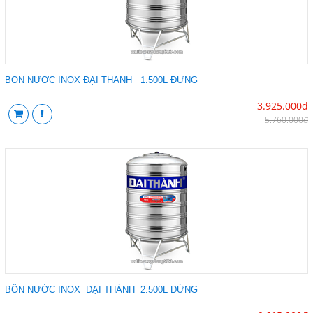
BỒN NƯỚC INOX ĐẠI THÀNH 1.500L ĐỨNG
3.925.000đ
5.760.000đ
BỒN NƯỚC INOX ĐẠI THÀNH 2.500L ĐỨNG