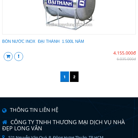
BỒN NƯỚC INOX ĐẠI THÀNH 1.500L NẰM
4.155.000đ
6.035.000đ
1
2
THÔNG TIN LIÊN HỆ
CÔNG TY TNHH THƯƠNG MẠI DỊCH VỤ NHÀ
ĐẸP LONG VÂN
521 Nguyễn Văn Quá, P. Đông Hưng Thuận, TP.HCM