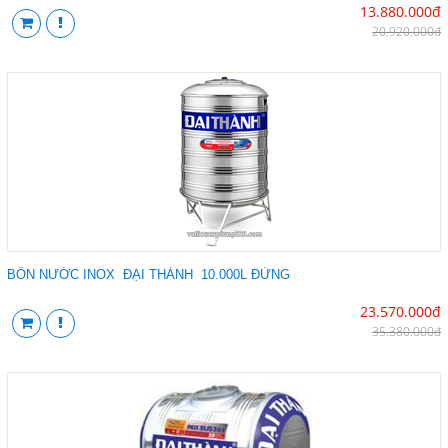
13.880.000đ
20.920.000đ
BỒN NƯỚC INOX ĐẠI THÀNH 10.000L ĐỨNG
23.570.000đ
35.380.000đ