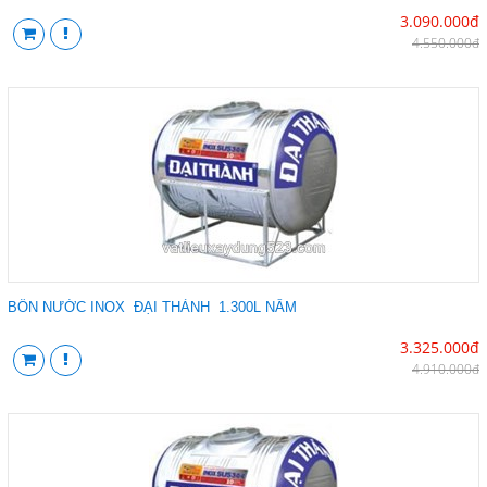
3.090.000đ
4.550.000đ
BỒN NƯỚC INOX ĐẠI THÀNH 1.300L NẰM
3.325.000đ
4.910.000đ