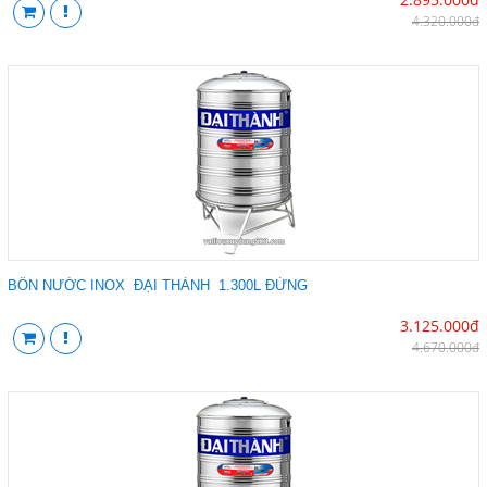
4.320.000đ
BỒN NƯỚC INOX ĐẠI THÀNH 1.300L ĐỨNG
3.125.000đ
4.670.000đ