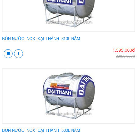
BỒN NƯỚC INOX ĐẠI THÀNH 310L NẰM
1.595.000đ
2.050.000đ
BỒN NƯỚC INOX ĐẠI THÀNH 500L NẰM