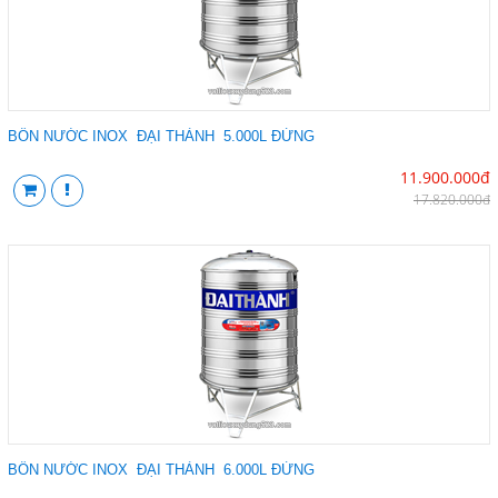
BỒN NƯỚC INOX ĐẠI THÀNH 5.000L ĐỨNG
11.900.000đ
17.820.000đ
BỒN NƯỚC INOX ĐẠI THÀNH 6.000L ĐỨNG