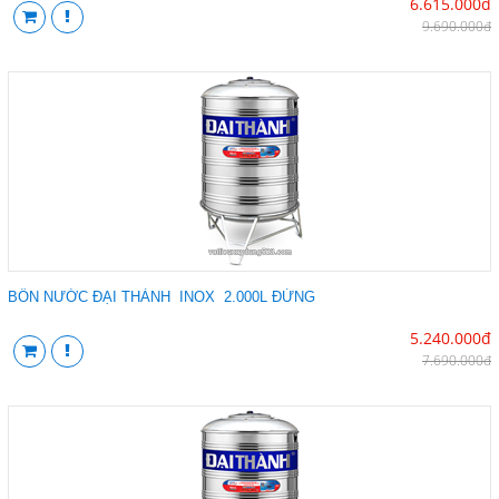
6.615.000đ
9.690.000đ
BỒN NƯỚC ĐẠI THÀNH INOX 2.000L ĐỨNG
5.240.000đ
7.690.000đ