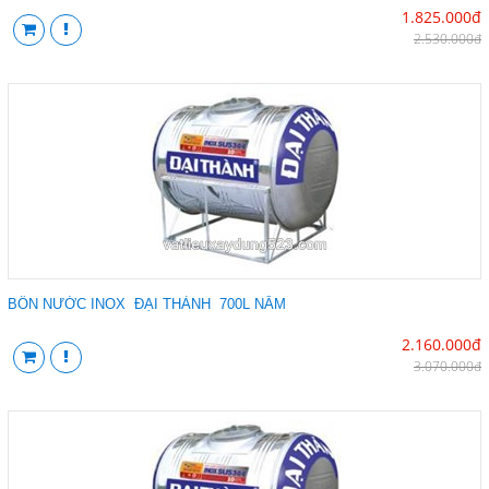
1.825.000đ
2.530.000đ
BỒN NƯỚC INOX ĐẠI THÀNH 700L NẰM
2.160.000đ
3.070.000đ