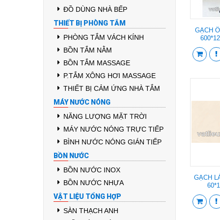
ĐỒ DÙNG NHÀ BẾP
THIẾT BỊ PHÒNG TẮM
GẠCH Ố
PHÒNG TẮM VÁCH KÍNH
600*1
BỒN TẮM NẰM
BỒN TẮM MASSAGE
P.TẮM XÔNG HƠI MASSAGE
THIẾT BỊ CẢM ỨNG NHÀ TẮM
MÁY NƯỚC NÓNG
NĂNG LƯỢNG MẶT TRỜI
MÁY NƯỚC NÓNG TRỰC TIẾP
BÌNH NƯỚC NÓNG GIÁN TIẾP
BỒN NƯỚC
BỒN NƯỚC INOX
GẠCH L
BỒN NƯỚC NHỰA
60*
VẬT LIỆU TỔNG HỢP
SÀN THẠCH ANH