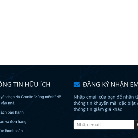
ÔNG TIN HỮU ÍCH
ĐĂNG KÝ NHẬN EM
Nhập email của bạn để nhận tấ
uyết chọn đá Granite "đúng mệnh" để
thông tin khuyến mãi đặc biệt 
c vào nhà
thông tin giảm giá khác
sách bảo hành
oản và đơn hàng
ức thanh toán