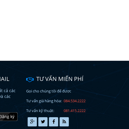
AIL
TƯ VẤN MIẾN PHÍ
t cả các
Gọi cho chúng tôi để được
và các
Tư vấn giá hàng hóa:
084.534.2222
Tư vấn kỹ thuật:
081.415.2222
Đăng ký