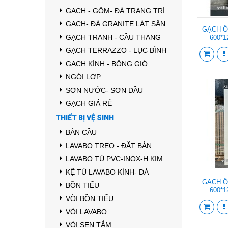
GẠCH - GỐM- ĐÁ TRANG TRÍ
GẠCH- ĐÁ GRANITE LÁT SÂN
GẠCH Ố
GẠCH TRANH - CẦU THANG
600*
GẠCH TERRAZZO - LỤC BÌNH
GẠCH KÍNH - BÔNG GIÓ
NGÓI LỢP
SƠN NƯỚC- SƠN DẦU
GẠCH GIÁ RẺ
THIẾT BỊ VỆ SINH
BÀN CẦU
LAVABO TREO - ĐẶT BÀN
LAVABO TỦ PVC-INOX-H.KIM
KỆ TỦ LAVABO KÍNH- ĐÁ
GẠCH Ố
BỒN TIỂU
600*
VÒI BỒN TIỂU
VÒI LAVABO
VÒI SEN TẮM