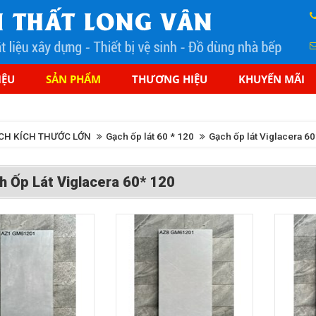
IỆU
SẢN PHẨM
THƯƠNG HIỆU
KHUYẾN MÃI
CH KÍCH THƯỚC LỚN
Gạch ốp lát 60 * 120
Gạch ốp lát Viglacera 6
h Ốp Lát Viglacera 60* 120