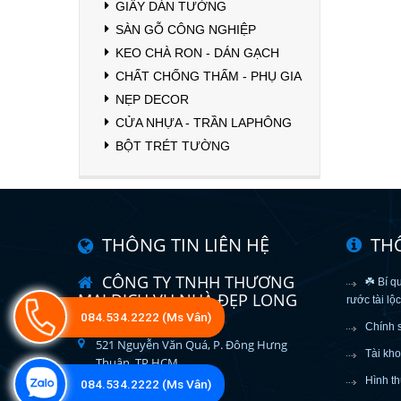
GIẤY DÁN TƯỜNG
SÀN GỖ CÔNG NGHIỆP
KEO CHÀ RON - DÁN GẠCH
CHẤT CHỐNG THẤM - PHỤ GIA
NẸP DECOR
CỬA NHỰA - TRẦN LAPHÔNG
BỘT TRÉT TƯỜNG
THÔNG TIN LIÊN HỆ
TH
CÔNG TY TNHH THƯƠNG
☘️ Bí q
MẠI DỊCH VỤ NHÀ ĐẸP LONG
rước tài lộ
VÂN
084.534.2222 (Ms Vân)
Chính 
521 Nguyễn Văn Quá, P. Đông Hưng
Tài kh
Thuận, TP.HCM
Hình th
084.534.2222 (Ms Vân)
longvan523@gmail.com