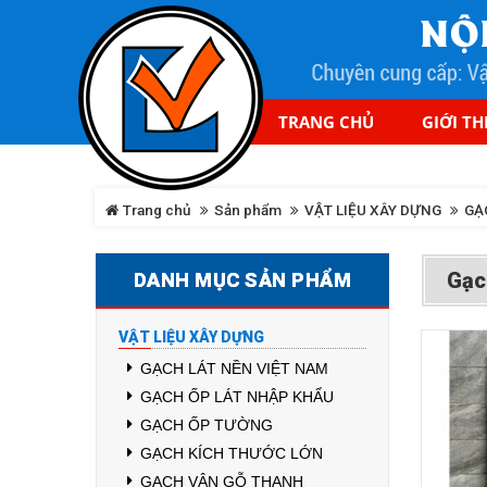
TRANG CHỦ
GIỚI TH
Trang chủ
Sản phẩm
VẬT LIỆU XÂY DỰNG
GẠ
Gạc
DANH MỤC SẢN PHẨM
VẬT LIỆU XÂY DỰNG
GẠCH LÁT NỀN VIỆT NAM
GẠCH ỐP LÁT NHẬP KHẨU
GẠCH ỐP TƯỜNG
GẠCH KÍCH THƯỚC LỚN
GẠCH VÂN GỖ THANH