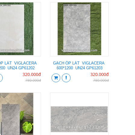
ỐP LÁT VIGLACERA
GẠCH ỐP LÁT VIGLACERA
200 UN24 GP61202
600*1200 UN24 GP61203
320.000đ
320.000đ
780.000đ
780.000đ