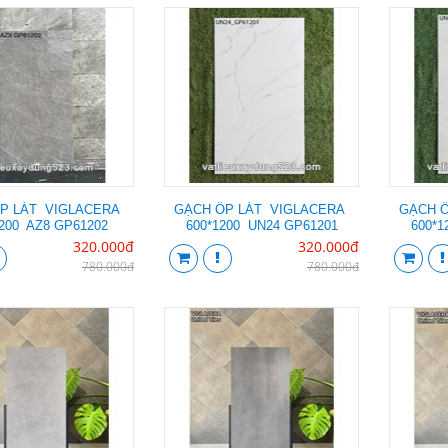
P LÁT VIGLACERA
GẠCH ỐP LÁT VIGLACERA
GẠCH 
1200 AZ8 GP61202
600*1200 UN24 GP61201
600*1
320.000đ
320.000đ
780.000đ
780.000đ