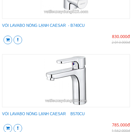
VÒI LAVABO NÓNG LẠNH CAESAR - B740CU
830.000đ
2.013.000đ
VÒI LAVABO NÓNG LẠNH CAESAR B570CU
785.000đ
1.562.000đ