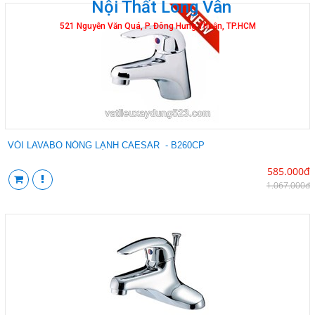
Nội Thất Long Vân
521 Nguyễn Văn Quá, P. Đông Hưng Thuận, TP.HCM
VÒI LAVABO NÓNG LẠNH CAESAR - B260CP
585.000đ
1.067.000đ