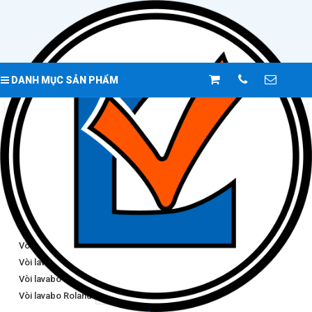
DANH MỤC SẢN PHẨM
Trang chủ
Sản phẩm
THIẾT BỊ VỆ SINH
VÒI LAVABO
VÒI LAVABO
Vòi lavabo Caesar
24
Vòi Lavabo Toto
24
Vòi lavabo Inax
24
Vòi lavabo Viglacera
24
Vòi lavabo Luxta
0
Vòi lavabo Kennetth
14
Vòi lavabo Roland
5