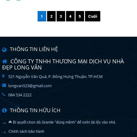
1
2
3
4
5
Cuối
THÔNG TIN LIÊN HỆ
CÔNG TY TNHH THƯƠNG MẠI DỊCH VỤ NHÀ
ĐẸP LONG VÂN
521 Nguyễn Văn Quá, P. Đông Hưng Thuận, TP.HCM
longvan523@gmail.com
084 534 2222
THÔNG TIN HỮU ÍCH
☘️ Bí quyết chọn đá Granite "đúng mệnh" để rước tài lộc vào nhà
Chính sách bảo hành