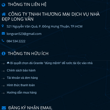
THÔNG TIN LIÊN HỆ
CÔNG TY TNHH THƯƠNG MẠI DỊCH VỤ NHÀ
ĐẸP LONG VÂN
521 Nguyễn Văn Quá, P. Đông Hưng Thuận, TP.HCM
longvan523@gmail.com
084 534 2222
THÔNG TIN HỮU ÍCH
☘️ Bí quyết chọn đá Granite "đúng mệnh" để rước tài lộc vào nhà
Chính sách bảo hành
Tài khoản và đơn hàng
Hình thức thanh toán
Hướng dẫn mua hàng
ĐĂNG KÝ NHẬN EMAIL