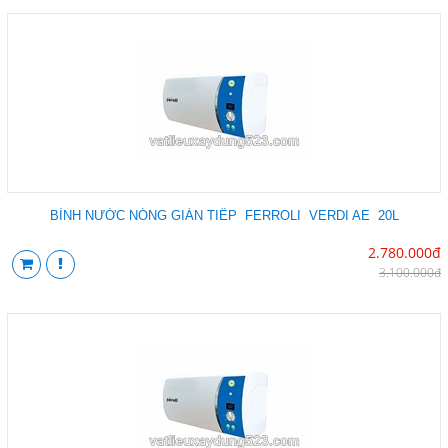
BÌNH NƯỚC NÓNG GIÁN TIẾP FERROLI VERDI AE 20L
2.780.000đ
3.100.000đ