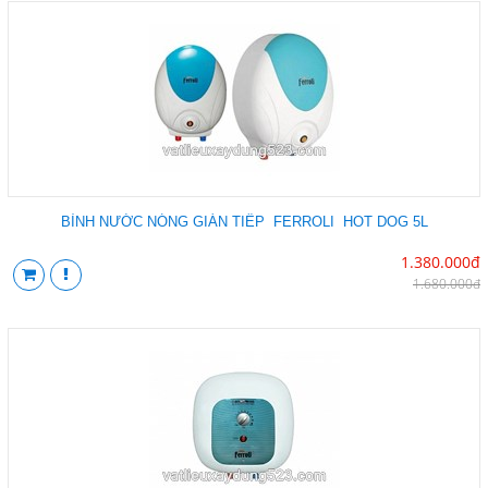
BÌNH NƯỚC NÓNG GIÁN TIẾP FERROLI HOT DOG 5L
1.380.000đ
1.680.000đ