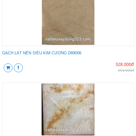
GẠCH LÁT NỀN SIÊU KIM CƯƠNG D89006
328.000đ
650.000đ