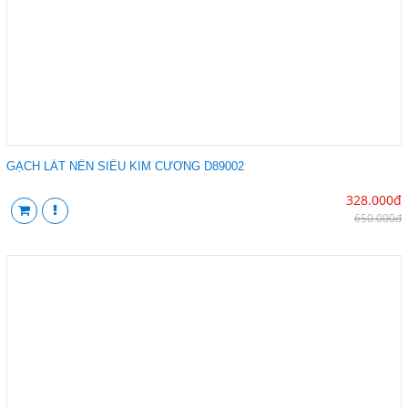
GẠCH LÁT NỀN SIÊU KIM CƯƠNG D89002
328.000đ
650.000đ