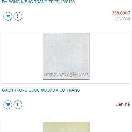
ĐÁ BÓNG KIẾNG TRẮNG TRƠN 100*100
358.000đ
425.000đ
GẠCH TRUNG QUỐC 80X80 XÀ CỪ TRẮNG
Liên hệ