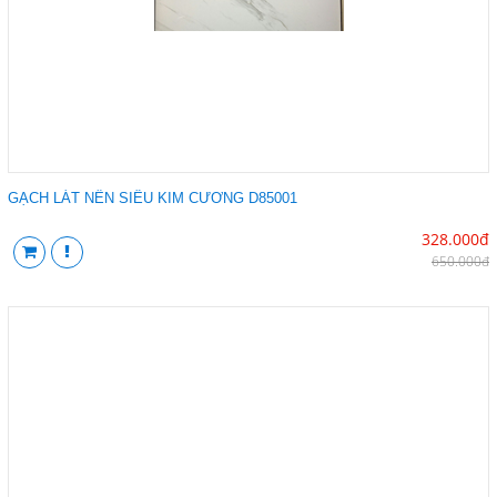
GẠCH LÁT NỀN SIÊU KIM CƯƠNG D85001
328.000đ
650.000đ