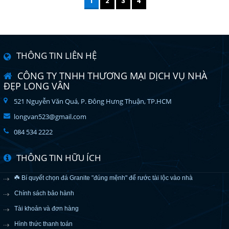
1
2
3
4
THÔNG TIN LIÊN HỆ
CÔNG TY TNHH THƯƠNG MẠI DỊCH VỤ NHÀ
ĐẸP LONG VÂN
521 Nguyễn Văn Quá, P. Đông Hưng Thuận, TP.HCM
longvan523@gmail.com
084 534 2222
THÔNG TIN HỮU ÍCH
☘️ Bí quyết chọn đá Granite "đúng mệnh" để rước tài lộc vào nhà
Chính sách bảo hành
Tài khoản và đơn hàng
Hình thức thanh toán