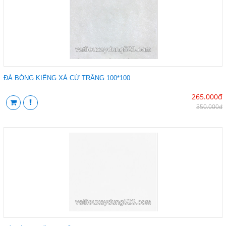
ĐÁ BÓNG KIẾNG XÀ CỪ TRẮNG 100*100
265.000đ
350.000đ