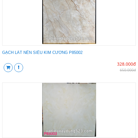
GẠCH LÁT NỀN SIÊU KIM CƯƠNG P85002
328.000đ
650.000đ