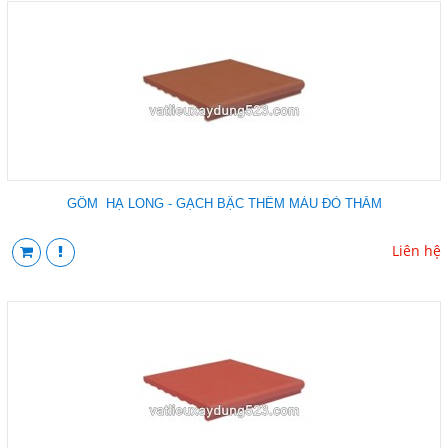
GỐM HẠ LONG - GẠCH BẬC THỀM MÀU ĐỎ THẪM
Liên hệ