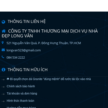
THÔNG TIN LIÊN HỆ
CÔNG TY TNHH THƯƠNG MẠI DỊCH VỤ NHÀ
ĐẸP LONG VÂN
521 Nguyễn Văn Quá, P. Đông Hưng Thuận, TP.HCM
longvan523@gmail.com
084 534 2222
THÔNG TIN HỮU ÍCH
☘️ Bí quyết chọn đá Granite "đúng mệnh" để rước tài lộc vào nhà
Chính sách bảo hành
Tài khoản và đơn hàng
Hình thức thanh toán