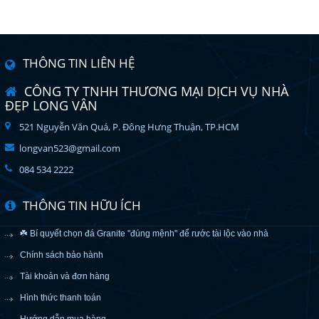
THÔNG TIN LIÊN HỆ
CÔNG TY TNHH THƯƠNG MẠI DỊCH VỤ NHÀ
ĐẸP LONG VÂN
521 Nguyễn Văn Quá, P. Đông Hưng Thuận, TP.HCM
longvan523@gmail.com
084 534 2222
THÔNG TIN HỮU ÍCH
☘️ Bí quyết chọn đá Granite "đúng mệnh" để rước tài lộc vào nhà
Chính sách bảo hành
Tài khoản và đơn hàng
Hình thức thanh toán