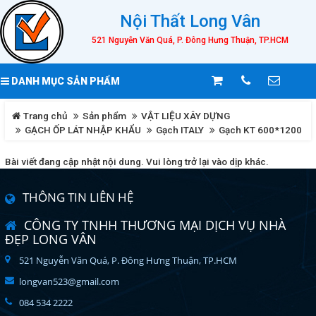
Nội Thất Long Vân
521 Nguyễn Văn Quá, P. Đông Hưng Thuận, TP.HCM
DANH MỤC SẢN PHẨM
Trang chủ
Sản phẩm
VẬT LIỆU XÂY DỰNG
GẠCH ỐP LÁT NHẬP KHẨU
Gạch ITALY
Gạch KT 600*1200
Bài viết đang cập nhật nội dung. Vui lòng trở lại vào dịp khác.
THÔNG TIN LIÊN HỆ
CÔNG TY TNHH THƯƠNG MẠI DỊCH VỤ NHÀ
ĐẸP LONG VÂN
521 Nguyễn Văn Quá, P. Đông Hưng Thuận, TP.HCM
longvan523@gmail.com
084 534 2222