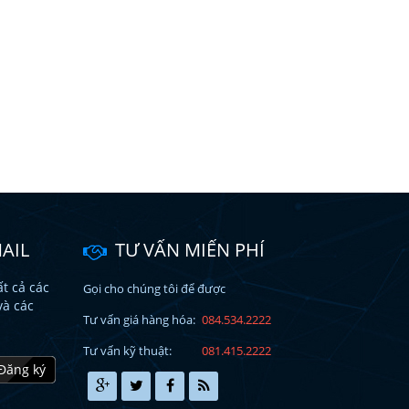
AIL
TƯ VẤN MIẾN PHÍ
t cả các
Gọi cho chúng tôi để được
và các
Tư vấn giá hàng hóa:
084.534.2222
Tư vấn kỹ thuật:
081.415.2222
Đăng ký