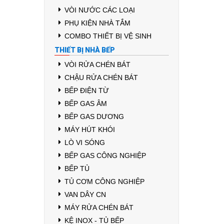
VÒI NƯỚC CÁC LOẠI
PHỤ KIỆN NHÀ TẮM
COMBO THIẾT BỊ VỆ SINH
THIẾT BỊ NHÀ BẾP
VÒI RỬA CHÉN BÁT
CHẬU RỬA CHÉN BÁT
BẾP ĐIỆN TỪ
BẾP GAS ÂM
BẾP GAS DƯƠNG
MÁY HÚT KHÓI
LÒ VI SÓNG
BẾP GAS CÔNG NGHIỆP
BẾP TỦ
TỦ CƠM CÔNG NGHIỆP
VAN DÂY CN
MÁY RỬA CHÉN BÁT
KỆ INOX - TỦ BẾP