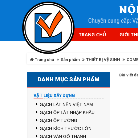
TRANG CHỦ
GIỚI TH
Trang chủ
Sản phẩm
THIẾT BỊ VỆ SINH
COMB
Bài viết đ
DANH MỤC SẢN PHẨM
VẬT LIỆU XÂY DỰNG
GẠCH LÁT NỀN VIỆT NAM
GẠCH ỐP LÁT NHẬP KHẨU
GẠCH ỐP TƯỜNG
GẠCH KÍCH THƯỚC LỚN
GẠCH VÂN GỖ THANH