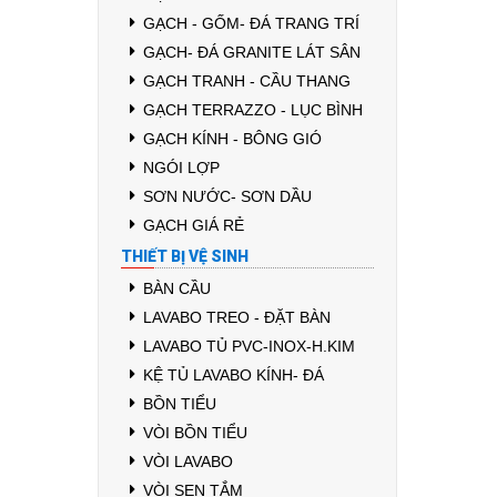
GẠCH - GỐM- ĐÁ TRANG TRÍ
GẠCH- ĐÁ GRANITE LÁT SÂN
GẠCH TRANH - CẦU THANG
GẠCH TERRAZZO - LỤC BÌNH
GẠCH KÍNH - BÔNG GIÓ
NGÓI LỢP
SƠN NƯỚC- SƠN DẦU
GẠCH GIÁ RẺ
THIẾT BỊ VỆ SINH
BÀN CẦU
LAVABO TREO - ĐẶT BÀN
LAVABO TỦ PVC-INOX-H.KIM
KỆ TỦ LAVABO KÍNH- ĐÁ
BỒN TIỂU
VÒI BỒN TIỂU
VÒI LAVABO
VÒI SEN TẮM