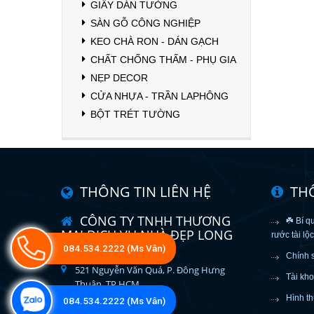
GIẤY DÁN TƯỜNG
SÀN GỖ CÔNG NGHIỆP
KEO CHÀ RON - DÁN GẠCH
CHẤT CHỐNG THẤM - PHỤ GIA
NẸP DECOR
CỬA NHỰA - TRẦN LAPHÔNG
BỘT TRÉT TƯỜNG
THÔNG TIN LIÊN HỆ
TH
CÔNG TY TNHH THƯƠNG
☘️ Bí q
MẠI DỊCH VỤ NHÀ ĐẸP LONG
rước tài lộ
VÂN
084.534.2222 (Ms Vân)
Chính 
521 Nguyễn Văn Quá, P. Đông Hưng
Tài kh
Thuận, TP.HCM
Hình th
084.534.2222 (Ms Vân)
longvan523@gmail.com