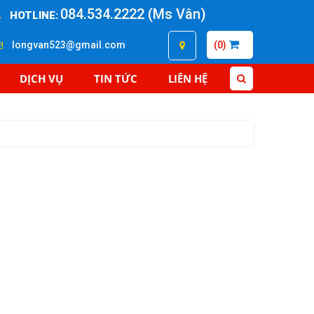
084.534.2222 (Ms Vân)
HOTLINE:
longvan523@gmail.com
(0)
DỊCH VỤ
TIN TỨC
LIÊN HỆ