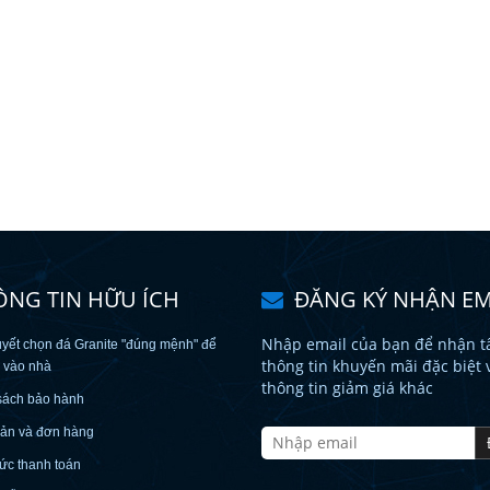
ÔNG TIN HỮU ÍCH
ĐĂNG KÝ NHẬN EM
Nhập email của bạn để nhận tấ
uyết chọn đá Granite "đúng mệnh" để
thông tin khuyến mãi đặc biệt 
c vào nhà
thông tin giảm giá khác
sách bảo hành
oản và đơn hàng
ức thanh toán