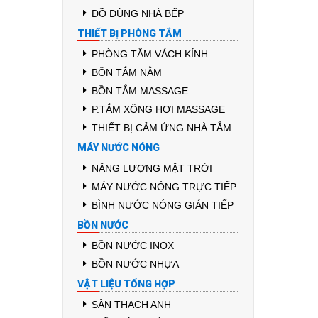
ĐỒ DÙNG NHÀ BẾP
THIẾT BỊ PHÒNG TẮM
PHÒNG TẮM VÁCH KÍNH
BỒN TẮM NẰM
BỒN TẮM MASSAGE
P.TẮM XÔNG HƠI MASSAGE
THIẾT BỊ CẢM ỨNG NHÀ TẮM
MÁY NƯỚC NÓNG
NĂNG LƯỢNG MẶT TRỜI
MÁY NƯỚC NÓNG TRỰC TIẾP
BÌNH NƯỚC NÓNG GIÁN TIẾP
BỒN NƯỚC
BỒN NƯỚC INOX
BỒN NƯỚC NHỰA
VẬT LIỆU TỔNG HỢP
SÀN THẠCH ANH