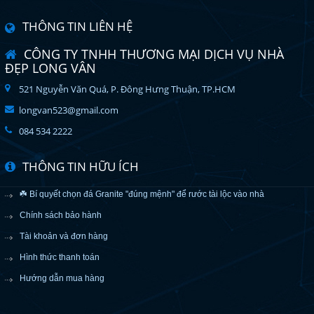
THÔNG TIN LIÊN HỆ
CÔNG TY TNHH THƯƠNG MẠI DỊCH VỤ NHÀ
ĐẸP LONG VÂN
521 Nguyễn Văn Quá, P. Đông Hưng Thuận, TP.HCM
longvan523@gmail.com
084 534 2222
THÔNG TIN HỮU ÍCH
☘️ Bí quyết chọn đá Granite "đúng mệnh" để rước tài lộc vào nhà
Chính sách bảo hành
Tài khoản và đơn hàng
Hình thức thanh toán
Hướng dẫn mua hàng