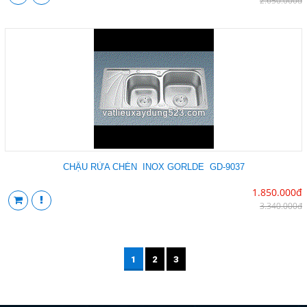
2.650.000đ
CHẬU RỬA CHÉN INOX GORLDE GD-9037
1.850.000đ
3.340.000đ
1
2
3