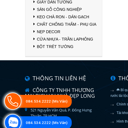
GIẤY DÁN TƯỜNG
SÀN GỖ CÔNG NGHIỆP
KEO CHÀ RON - DÁN GẠCH
CHẤT CHỐNG THẤM - PHỤ GIA
NẸP DECOR
CỬA NHỰA - TRẦN LAPHÔNG
BỘT TRÉT TƯỜNG
THÔNG TIN LIÊN HỆ
TH
CÔNG TY TNHH THƯƠNG
☘️ Bí q
MẠI DỊCH VỤ NHÀ ĐẸP LONG
rước tài lộ
VÂN
084.534.2222 (Ms Vân)
Chính 
521 Nguyễn Văn Quá, P. Đông Hưng
Tài kh
Thuận, TP.HCM
Hình th
084.534.2222 (Ms Vân)
longvan523@gmail.com