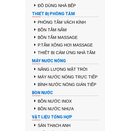
ĐỒ DÙNG NHÀ BẾP
THIẾT BỊ PHÒNG TẮM
PHÒNG TẮM VÁCH KÍNH
BỒN TẮM NẰM
BỒN TẮM MASSAGE
P.TẮM XÔNG HƠI MASSAGE
THIẾT BỊ CẢM ỨNG NHÀ TẮM
MÁY NƯỚC NÓNG
NĂNG LƯỢNG MẶT TRỜI
MÁY NƯỚC NÓNG TRỰC TIẾP
BÌNH NƯỚC NÓNG GIÁN TIẾP
BỒN NƯỚC
BỒN NƯỚC INOX
BỒN NƯỚC NHỰA
VẬT LIỆU TỔNG HỢP
SÀN THẠCH ANH