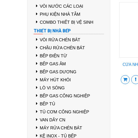
VÒI NƯỚC CÁC LOẠI
PHỤ KIỆN NHÀ TẮM
COMBO THIẾT BỊ VỆ SINH
THIẾT BỊ NHÀ BẾP
VÒI RỬA CHÉN BÁT
CHẬU RỬA CHÉN BÁT
BẾP ĐIỆN TỪ
BẾP GAS ÂM
CỬA NH
BẾP GAS DƯƠNG
MÁY HÚT KHÓI
LÒ VI SÓNG
BẾP GAS CÔNG NGHIỆP
BẾP TỦ
TỦ CƠM CÔNG NGHIỆP
VAN DÂY CN
MÁY RỬA CHÉN BÁT
KỆ INOX - TỦ BẾP