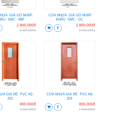
HỰA GIẢ GỖ NHẬP
CỬA NHỰA GIẢ GỖ NHẬP
ẨU SMC - 88P
KHẨU SMC - GC
2.800.000đ
2.800.000đ
4.200.000đ
4.200.000đ
ỰA GIÁ RẺ PVC N2-
CỬA NHỰA GIÁ RẺ PVC N4-
202
203
800.000đ
800.000đ
1.500.000đ
1.500.000đ