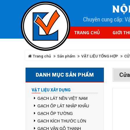
TRANG CHỦ
GIỚI TH
Trang chủ
Sản phẩm
VẬT LIỆU TỔNG HỢP
CỬ
Cửa
DANH MỤC SẢN PHẨM
VẬT LIỆU XÂY DỰNG
GẠCH LÁT NỀN VIỆT NAM
GẠCH ỐP LÁT NHẬP KHẨU
GẠCH ỐP TƯỜNG
GẠCH KÍCH THƯỚC LỚN
GẠCH VÂN GỖ THANH