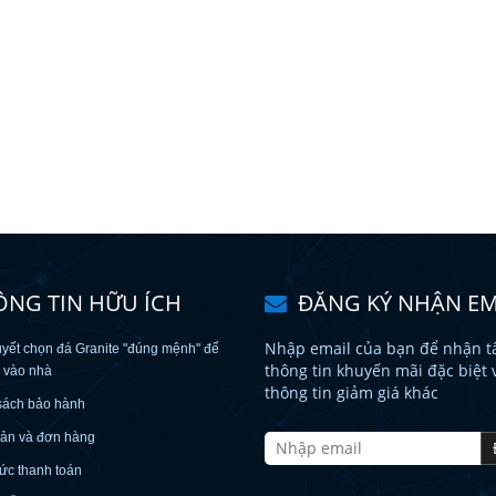
ÔNG TIN HỮU ÍCH
ĐĂNG KÝ NHẬN EM
Nhập email của bạn để nhận tấ
uyết chọn đá Granite "đúng mệnh" để
thông tin khuyến mãi đặc biệt 
c vào nhà
thông tin giảm giá khác
sách bảo hành
oản và đơn hàng
ức thanh toán