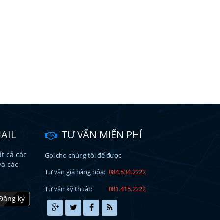
AIL
TƯ VẤN MIẾN PHÍ
t cả các
Gọi cho chúng tôi để được
và các
Tư vấn giá hàng hóa:
084.534.2222
Tư vấn kỹ thuật:
081.415.2222
Đăng ký