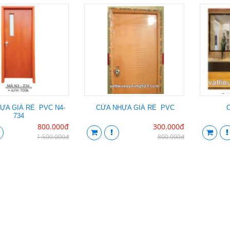
ỰA GIÁ RẺ PVC N4-
CỬA NHỰA GIÁ RẺ PVC
734
800.000đ
300.000đ
1.500.000đ
800.000đ