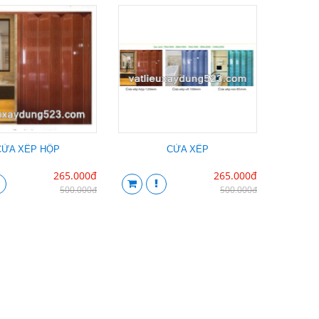
CỬA XẾP HỘP
CỬA XẾP
265.000đ
265.000đ
500.000đ
500.000đ