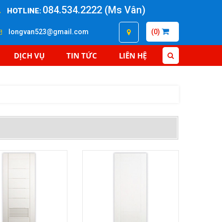
084.534.2222 (Ms Vân)
HOTLINE:
longvan523@gmail.com
(0)
DỊCH VỤ
TIN TỨC
LIÊN HỆ