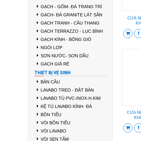
GẠCH - GỐM- ĐÁ TRANG TRÍ
GẠCH- ĐÁ GRANITE LÁT SÂN
CỬA N
GẠCH TRANH - CẦU THANG
KH
GẠCH TERRAZZO - LỤC BÌNH
GẠCH KÍNH - BÔNG GIÓ
NGÓI LỢP
SƠN NƯỚC- SƠN DẦU
GẠCH GIÁ RẺ
THIẾT BỊ VỆ SINH
BÀN CẦU
LAVABO TREO - ĐẶT BÀN
LAVABO TỦ PVC-INOX-H.KIM
KỆ TỦ LAVABO KÍNH- ĐÁ
CỬA N
BỒN TIỂU
KH
VÒI BỒN TIỂU
VÒI LAVABO
VÒI SEN TẮM