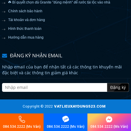
☘️ Bí quyết chọn đá Granite "đúng mệnh" để rước tài lộc vào nhà
Chính sách bảo hành
Tài khoản và đơn hàng
Hình thức thanh toán
Hướng dẫn mua hàng
ĐĂNG KÝ NHẬN EMAIL
Nhập email của bạn để nhận tất cả các thông tin khuyến mãi
đặc biệt và các thông tin giảm giá khác
Đăng ký
Copyright © 2022
VATLIEUXAYDUNG523.COM
084.534.2222 (Ms Vân)
084.534.2222 (Ms Vân)
084.534.2222 (Ms Vân)