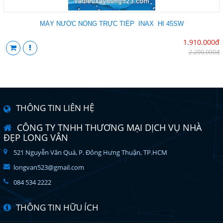
MÁY NƯỚC NÓNG TRỰC TIẾP INAX HI 45SW
1.910.000đ
2.200.000đ
THÔNG TIN LIÊN HỆ
CÔNG TY TNHH THƯƠNG MẠI DỊCH VỤ NHÀ
ĐẸP LONG VÂN
521 Nguyễn Văn Quá, P. Đông Hưng Thuận, TP.HCM
longvan523@gmail.com
084 534 2222
THÔNG TIN HỮU ÍCH