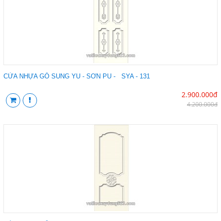
CỬA NHỰA GỖ SUNG YU - SƠN PU - SYA - 131
2.900.000đ
4.200.000đ