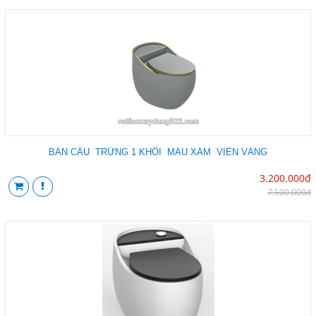
BÀN CẦU TRỨNG 1 KHỐI MÀU XÁM VIỀN VÀNG
3.200.000đ
7.500.000đ