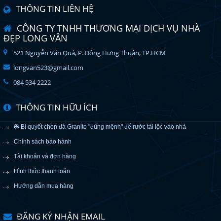
THÔNG TIN LIÊN HỆ
CÔNG TY TNHH THƯƠNG MẠI DỊCH VỤ NHÀ
ĐẸP LONG VÂN
521 Nguyễn Văn Quá, P. Đông Hưng Thuận, TP.HCM
longvan523@gmail.com
084 534 2222
THÔNG TIN HỮU ÍCH
☘️ Bí quyết chọn đá Granite "đúng mệnh" để rước tài lộc vào nhà
Chính sách bảo hành
Tài khoản và đơn hàng
Hình thức thanh toán
Hướng dẫn mua hàng
ĐĂNG KÝ NHẬN EMAIL