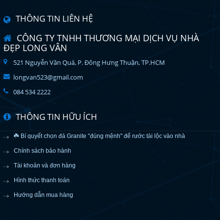
THÔNG TIN LIÊN HỆ
CÔNG TY TNHH THƯƠNG MẠI DỊCH VỤ NHÀ
ĐẸP LONG VÂN
521 Nguyễn Văn Quá, P. Đông Hưng Thuận, TP.HCM
longvan523@gmail.com
084 534 2222
THÔNG TIN HỮU ÍCH
☘️ Bí quyết chọn đá Granite "đúng mệnh" để rước tài lộc vào nhà
Chính sách bảo hành
Tài khoản và đơn hàng
Hình thức thanh toán
Hướng dẫn mua hàng